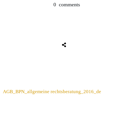
0
comments
Share
0
Tweet
0
Share
0
Share
0
Tweet
0
Share
0
AGB_BPN_allgemeine rechtsberatung_2016_de