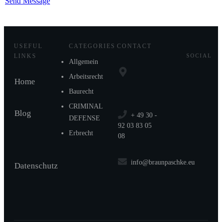
Send Message
USEFUL
CATEGORIES
CONTACT
LINKS
SOCIAL
Allgemein
Arbeitsrecht
Home
Baurecht
CRIMINAL
Blog
+ 49 30 -
DEFENSE
92 03 83 05
Erbrecht
08
info@braunpaschke.eu
Datenschutz