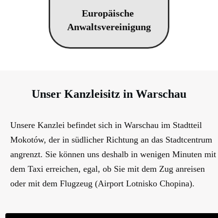
Europäische
Anwaltsvereinigung
Wir sind mit dem Service und der Betreuung sehr
zufrieden und können die Kanzlei uneingeschränkt
weiterempfehlen. Wir arbeiten seit mehreren Jahren mit
der Kanzlei BPN Braun Paschke Narloch Kancelaria
Unser Kanzleisitz in Warschau
Adwokatów i Radców Prawnych S.K.A zusammen und
möchten unsere durchweg positiven Erfahrungen teilen.
Die Zusammenarbeit war stets professionell, zuverlässig
Unsere Kanzlei befindet sich in Warschau im Stadtteil
und lösungsorientiert. Besonders hervorzuheben ist die
Mokotów, der in südlicher Richtung an das Stadtcentrum
hohe Qualität der juristischen Beratung sowie die
angrenzt. Sie können uns deshalb in wenigen Minuten mit
reibungslose Abwicklung aller Anliegen. Das Team von
dem Taxi erreichen, egal, ob Sie mit dem Zug anreisen
BPN überzeugt durch Fachkompetenz, Engagement und
oder mit dem Flugzeug (Airport Lotnisko Chopina).
eine angenehme Kommunikation.