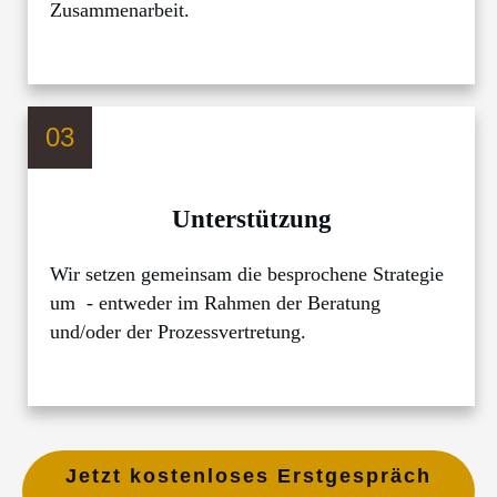
Zusammenarbeit.
,
polnischen Wirtschaftsrecht vor allem im Gesellschafts-
und Vertragsrecht einschließlich Prozessvertretung in
Polen.
Hannover im August 2025
03
Unterstützung
Thomas Beeneken
Wir setzen gemeinsam die besprochene Strategie
Geschäftsführer, Institut für technisch-
wissenschaftliche Hydrologie GmbH
um - entweder im Rahmen der Beratung
und/oder der Prozessvertretung.
Jetzt kostenloses Erstgespräch