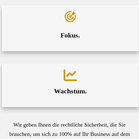
Fokus.
BPN überzeugt durch hohe Zuverlässigkeit, Transparenz
und ein ausgeprägtes Serviceverständnis. Seit unserer
Gründung begleitet uns BPN partnerschaftlich und
engagiert - die Unterstützung ist ein wesentlicher
Erfolgsfaktor für unseren bisherigen Weg. Besonders
hervorzuheben ist der persönliche Einsatz, den das Team
Wachstum.
zeigt, um unsere Interessen bestmöglich zu vertreten.
Wir schätzen die offene Kommunikation und das
lösungsorientierte Handeln sehr.
Wir geben Ihnen die rechtliche Sicherheit, die Sie
brauchen, um sich zu 100% auf Ihr Business auf dem