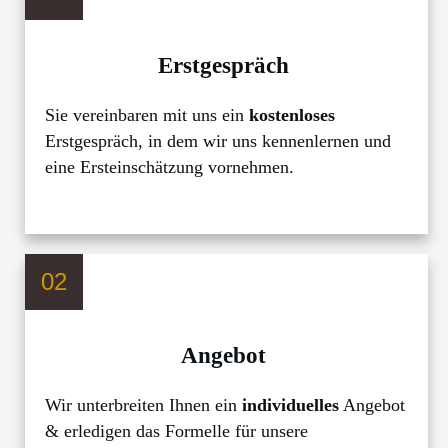
Erstgespräch
Sie vereinbaren mit uns ein
kostenloses
Erstgespräch, in dem wir uns kennenlernen und
eine Ersteinschätzung vornehmen.
02
Wir schätzen die Professionalität, die Expertise und die
zielgerichtete Kommunikation. Ein großes Dankeschön
Angebot
an das Team von BPN! Wir suchten Hilfe, wir fanden
Hilfe. Mittlerweile besteht zwischen der Kanzlei BPN
Wir unterbreiten Ihnen ein
individuelles
Angebot
und uns seit Jahren eine vertrauensvolle
& erledigen das Formelle für unsere
Zusammenarbeit. BPN berät und unterstützt uns im
Michał Rubinkiewicz, Adwokat