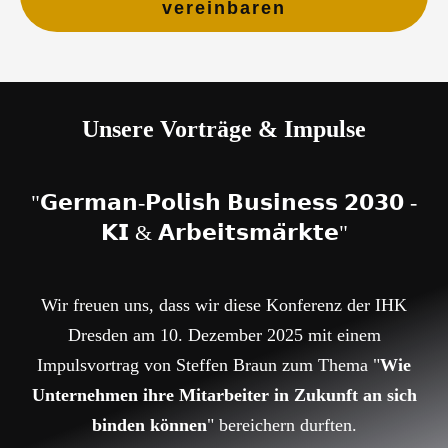
vereinbaren
Unsere Vorträge & Impulse
"𝗚𝗲𝗿𝗺𝗮𝗻-𝗣𝗼𝗹𝗶𝘀𝗵 𝗕𝘂𝘀𝗶𝗻𝗲𝘀𝘀 𝟮𝟬𝟯𝟬 -
𝗞𝗜 & 𝗔𝗿𝗯𝗲𝗶𝘁𝘀𝗺𝗮̈𝗿𝗸𝘁𝗲"
Wir freuen uns, dass wir diese Konferenz der IHK
Dresden am 10. Dezember 2025 mit einem
Impulsvortrag von Steffen Braun zum Thema "
Wie
Unternehmen ihre Mitarbeiter in Zukunft an sich
binden können
" bereichern durften.