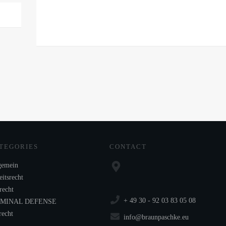
TEGORIES
CONTACT
gemein
itsrecht
recht
+ 49 30 - 92 03 83 05 08
IMINAL DEFENSE
recht
info@braunpaschke.eu