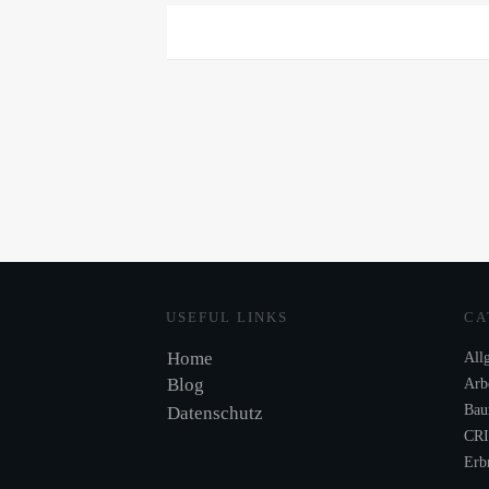
USEFUL LINKS
CA
Home
All
Blog
Arbe
Bau
Datenschutz
CR
Erb