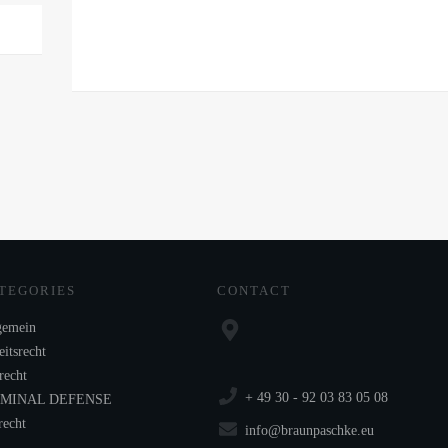
TEGORIES
CONTACT
gemein
itsrecht
recht
+ 49 30 - 92 03 83 05 08
IMINAL DEFENSE
recht
info@braunpaschke.eu