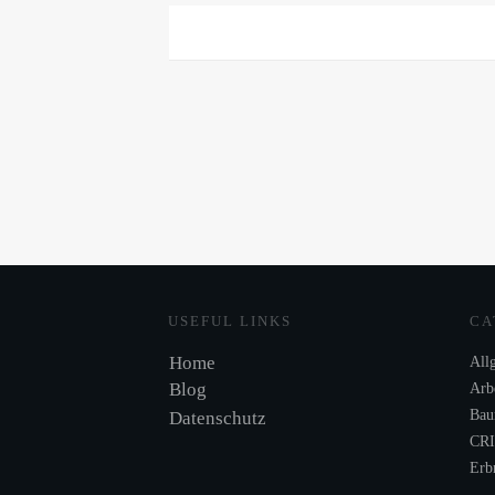
USEFUL LINKS
CA
Home
All
Blog
Arbe
Bau
Datenschutz
CR
Erb